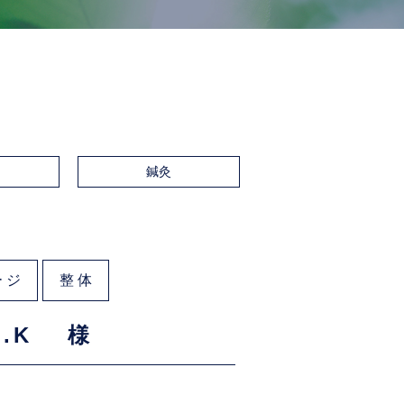
鍼灸
ージ
整体
.K 様