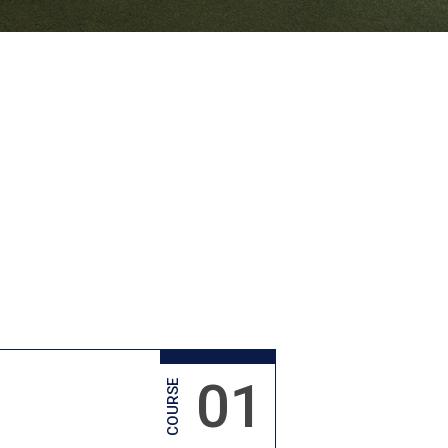
01
COURSE