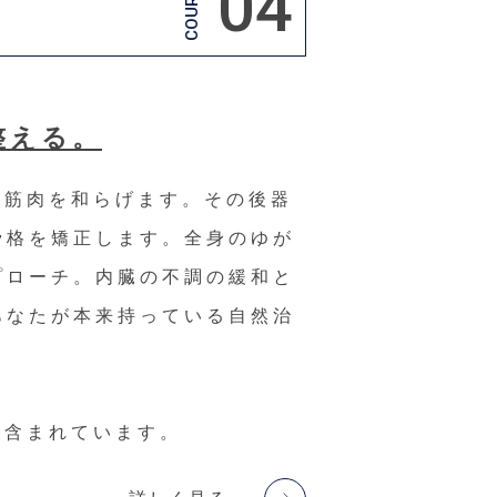
04
COURSE
整える。
の筋肉を和らげます。その後器
骨格を矯正します。全身のゆが
プローチ。内臓の不調の緩和と
あなたが本来持っている自然治
も含まれています。