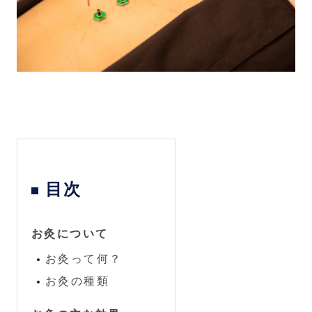
目次
お灸について
お灸って何？
お灸の種類