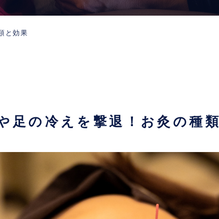
類と効果
や足の冷えを撃退！お灸の種