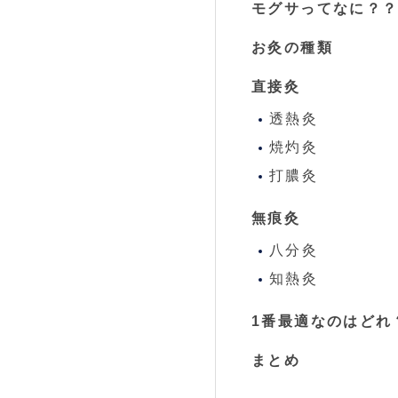
モグサってなに？
お灸の種類
直接灸
透熱灸
焼灼灸
打膿灸
無痕灸
八分灸
知熱灸
1番最適なのはどれ
まとめ