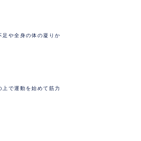
不足や全身の体の凝りか
、
の上で運動を始めて筋力