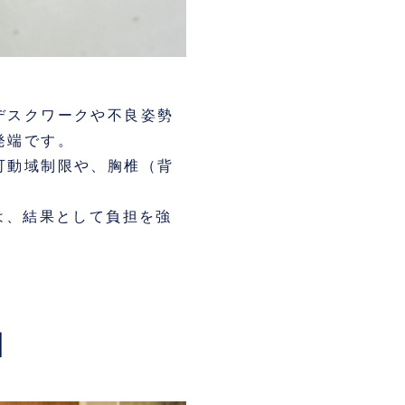
デスクワークや不良姿勢
発端です。
可動域制限や、胸椎（背
は、結果として負担を強
】