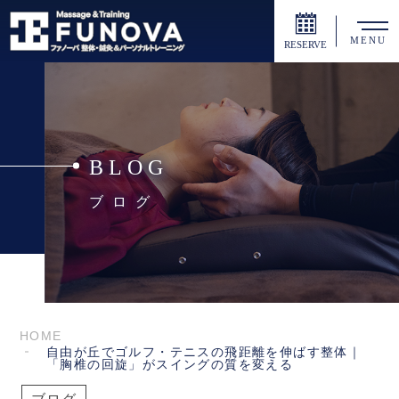
MENU
RESERVE
BLOG
ブログ
HOME
自由が丘でゴルフ・テニスの飛距離を伸ばす整体｜
「胸椎の回旋」がスイングの質を変える